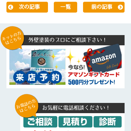
次の記事
一覧
前の記事
ネットの方
はこちら
外壁塗装のプロにご相談下さい！
お電話の方
はこちら
お気軽に電話相談ください！