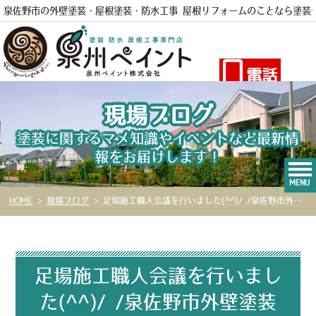
泉佐野市の外壁塗装・屋根塗装・防水工事 屋根リフォームのことなら
塗装
電話
現場ブログ
塗装に関するマメ知識やイベントなど最新情
報をお届けします！
MENU
HOME
>
現場ブログ
>
足場施工職人会議を行いました(^^)/ /泉佐野市外壁塗装泉州ペイント№198
足場施工職人会議を行いまし
た(^^)/ /泉佐野市外壁塗装