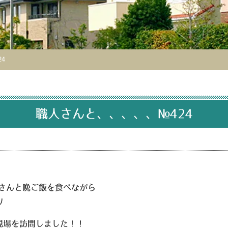
4
職人さんと、、、、、№424
さんと晩ご飯を食べながら
ﾉ
現場を訪問しました！！