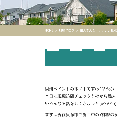
HOME
>
現場ブログ
>
職人さんと、、、、、№42
泉州ペイントの木ノ下です
(o^∇^o)ﾉ
本日は現場訪問チェックと夜から職人
いろんなお話をしてきました
(o^∇^o)
まずは現在貝塚市で施工中のY様邸の