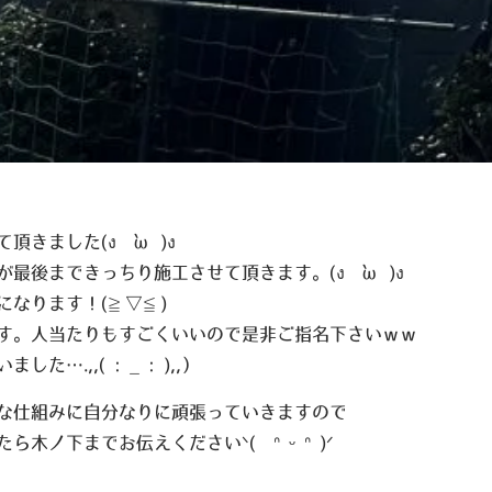
て頂きました
(ง •̀ω•́)ง
が最後まできっちり施工させて頂きます。
(ง •̀ω•́)ง
になります！
(≧▽≦)
す。人当たりもすごくいいので是非ご指名下さいｗｗ
いました….
,,( : _ : ),,
）
な仕組みに自分なりに頑張っていきますので
たら木ノ下までお伝えください
ᐠ( ᐢ ᵕ ᐢ )ᐟ