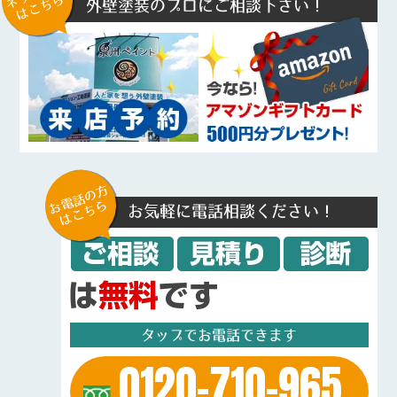
はこちら
外壁塗装のプロにご相談下さい！
お電話の方
はこちら
お気軽に電話相談ください！
タップでお電話できます
0120-710-965