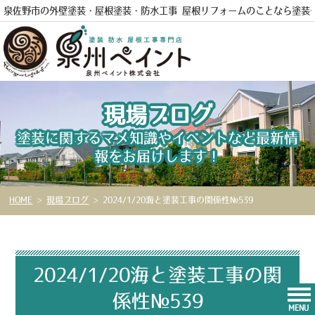
泉佐野市の外壁塗装・屋根塗装・防水工事 屋根リフォームのことなら
塗装
電話
現場ブログ
塗装に関するマメ知識やイベントなど最新情
報をお届けします！
HOME
>
現場ブログ
>
2024/1/20海と塗装工事の関係性№539
2024/1/20海と塗装工事の関
係性№539
MENU