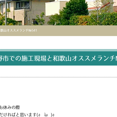
歌山オススメランチ№541
野市での施工現場と和歌山オススメランチ№
お休みの際
だければと思います
(ง •̀ω•́)ง