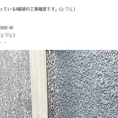
っているI様邸の工事風景です。
(≧▽≦)
0-IR
(≧▽≦)
・・