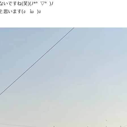
いですね(笑)
(ﾉ*°▽°)ﾉ
と思います
(ง •̀ω•́)ง