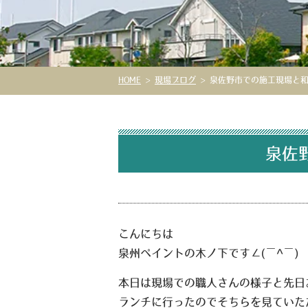
HOME
>
現場ブログ
>
泉佐野市での施工現場と和
泉佐
こんにちは
泉州ペイントの木ノ下です
∠(￣^￣)
本日は現場での職人さんの様子と先日
ランチに行ったのでそちらを見ていた