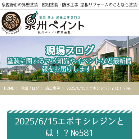
泉佐野市の外壁塗装・屋根塗装・防水工事 屋根リフォームのことなら
塗装
現場ブログ
電話
塗装に関するマメ知識やイベントなど最新情
報をお届けします！
HOME
>
現場ブログ
>
施工事例
>
2025/6/15エポキシレジンとは！？№581
2025/6/15エポキシレジンと
は！？№581