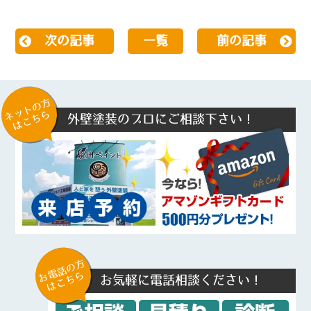
次の記事
一覧
前の記事
ネットの方
はこちら
外壁塗装のプロにご相談下さい！
お電話の方
はこちら
お気軽に電話相談ください！