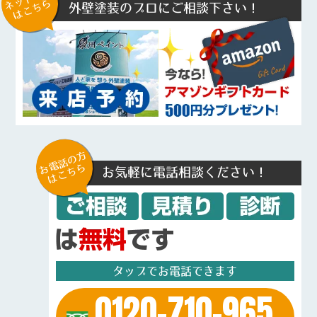
はこちら
外壁塗装のプロにご相談下さい！
お電話の方
はこちら
お気軽に電話相談ください！
タップでお電話できます
0120-710-965