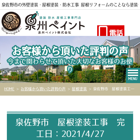
泉佐野市の外壁塗装・屋根塗装・防水工事 屋根リフォームのことなら
塗装
電話
お客様から頂いた評判の声
今まで関わらせて頂いた大切なお客様のお便
り
MENU
HOME
>
お客様から頂いた評判の声
>
屋根塗装
>
泉佐野市 屋根塗装工事 完工日：2021/4/27
泉佐野市 屋根塗装工事 完
工日：2021/4/27