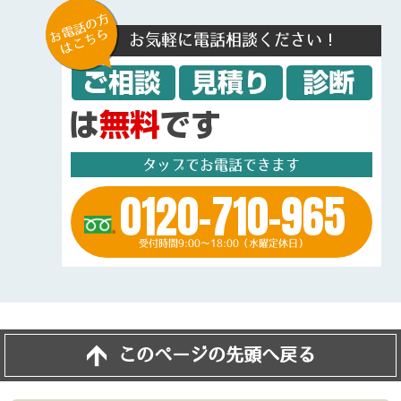
お電話の方
はこちら
お気軽に電話相談ください！
タップでお電話できます
0120-710-965
受付時間9:00～18:00（水曜定休日）
このページの先頭へ戻る