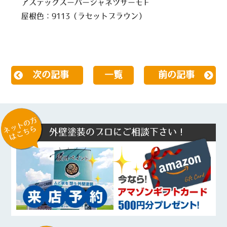
アステックスーパーシャネツサーモＦ
屋根色：9113（ラセットブラウン）
次の記事
一覧
前の記事
ネットの方
はこちら
外壁塗装のプロにご相談下さい！