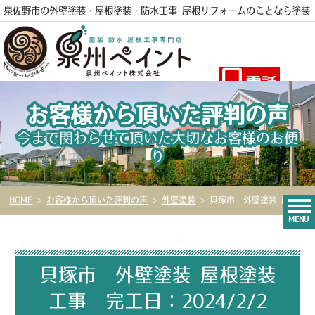
泉佐野市の外壁塗装・屋根塗装・防水工事 屋根リフォームのことなら
塗装
電話
お客様から頂いた評判の声
今まで関わらせて頂いた大切なお客様のお便
り
HOME
>
お客様から頂いた評判の声
>
外壁塗装
>
貝塚市 外壁塗装 屋根塗装工事 完工日：2024/2/2
MENU
貝塚市 外壁塗装 屋根塗装
工事 完工日：2024/2/2