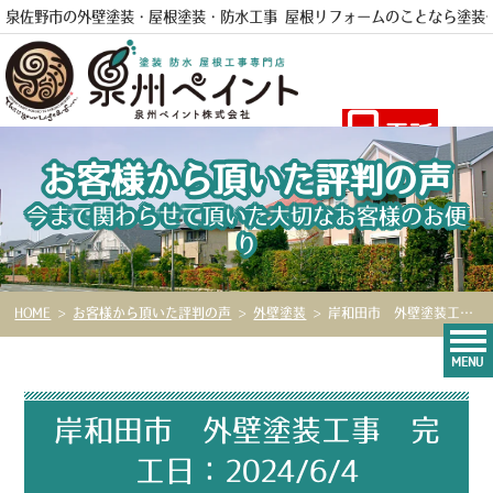
泉佐野市の外壁塗装・屋根塗装・防水工事 屋根リフォームのことなら
塗装
電話
お客様から頂いた評判の声
今まで関わらせて頂いた大切なお客様のお便
り
HOME
>
お客様から頂いた評判の声
>
外壁塗装
>
岸和田市 外壁塗装工事 完工日：2024/6/4
MENU
岸和田市 外壁塗装工事 完
工日：2024/6/4