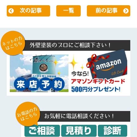
次の記事
一覧
前の記事
ネットの方
はこちら
外壁塗装のプロにご相談下さい！
お電話の方
はこちら
お気軽に電話相談ください！