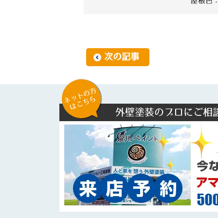
屋根色：
次の記事
ネットの方
はこちら
外壁塗装のプロにご相