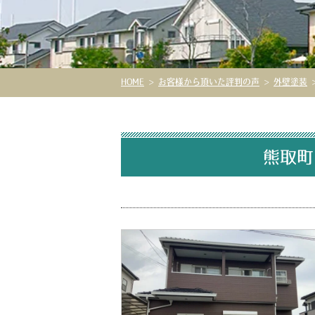
HOME
>
お客様から頂いた評判の声
>
外壁塗装
熊取町