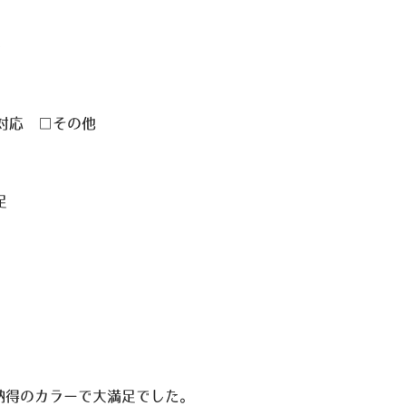
の対応 □その他
足
納得のカラーで大満足でした。