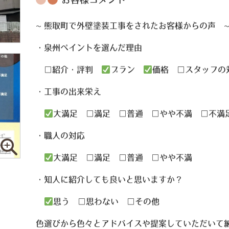
お客様コメント
~ 熊取町で外壁塗装工事をされたお客様からの声 ~
・泉州ペイントを選んだ理由
□紹介・評判
プラン
価格 □スタッフ
・工事の出来栄え
大満足 □満足 □普通 □やや不満 □不満
・職人の対応
大満足 □満足 □普通 □やや不満
・知人に紹介しても良いと思いますか？
思う □思わない □その他
色選びから色々とアドバイスや提案していただいて