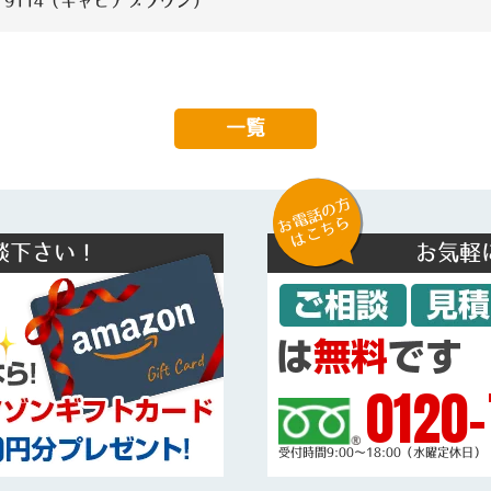
9114（キャビアブラウン）
一覧
お電話の方
はこちら
談下さい！
お気軽
0120-
受付時間9:00～18:00（水曜定休日）