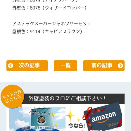
外壁色：8078（ウィザードコッパー）
アステックスーパーシャネツサーモＳｉ
屋根色：9114（キャビアブラウン）
次の記事
一覧
前の記事
ネットの方
はこちら
外壁塗装のプロにご相談下さい！