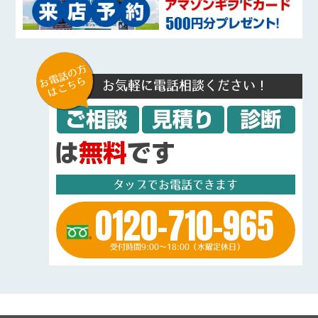
お電話の方
はこちら
お気軽に電話相談ください！
タップでお電話できます
0120-710-965
受付時間9:00～18:00（水曜定休日）