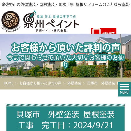
泉佐野市の外壁塗装・屋根塗装・防水工事 屋根リフォームのことなら
塗装
電話
お客様から頂いた評判の声
今まで関わらせて頂いた大切なお客様のお便
り
HOME
>
お客様から頂いた評判の声
>
外壁塗装
>
貝塚市 外壁塗装 屋根塗装工事 完工日：2024/9/21
MENU
貝塚市 外壁塗装 屋根塗装
工事 完工日：2024/9/21