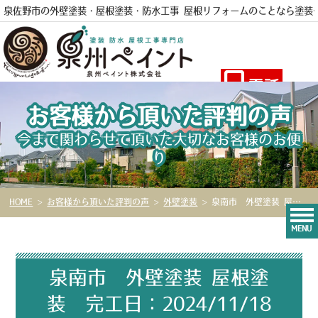
泉佐野市の外壁塗装・屋根塗装・防水工事 屋根リフォームのことなら
塗装
電話
お客様から頂いた評判の声
今まで関わらせて頂いた大切なお客様のお便
り
HOME
>
お客様から頂いた評判の声
>
外壁塗装
>
泉南市 外壁塗装 屋根塗装 完工日：2024/11/18
MENU
泉南市 外壁塗装 屋根塗
装 完工日：2024/11/18