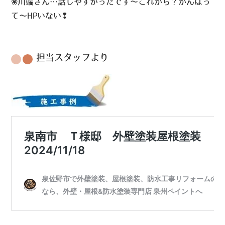
❀川端さん…話しやすかったです～これから？がんばっ
て～HPいない❢
担当スタッフより