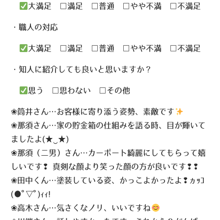
大満足
□
満足
□
普通
□
やや不満
□
不満足
・職人の対応
大満足
□
満足
□
普通
□
やや不満
□
不満足
・知人に紹介しても良いと思いますか？
思う
□
思わない
□
その他
❀筒井さん…お客様に寄り添う姿勢、素敵です
❀那須さん…家の貯金箱の仕組みを語る時、目が輝いて
ましたよ(★‿★)
❀那須（二男）さん…カーポート綺麗にしてもらって嬉
しいです❢ 真剣な顔より笑った顔の方が良いです❢❢
❀田中くん…塗装している姿、かっこよかったよ❢ヵｯｺ
(●ﾟ▽ﾟ)ｨｨ!
❀高木さん…気さくなノリ、いいですね