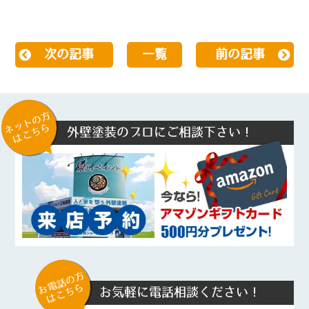
次の記事
一覧
前の記事
ネットの方
はこちら
外壁塗装のプロにご相談下さい！
お電話の方
はこちら
お気軽に電話相談ください！