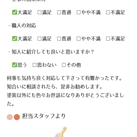
大満足
□
満足
□
普通
□
やや不満
□
不満足
・職人の対応
大満足
□
満足
□
普通
□
やや不満
□
不満足
・知人に紹介しても良いと思いますか？
思う
□
思わない
□
その他
何事も気持ち良く対応して下さって有難かったです。
知合いに相談されたら、是非お勧めします。
塗装以外にも色々お世話になりありがとうございまし
た。
担当スタッフより