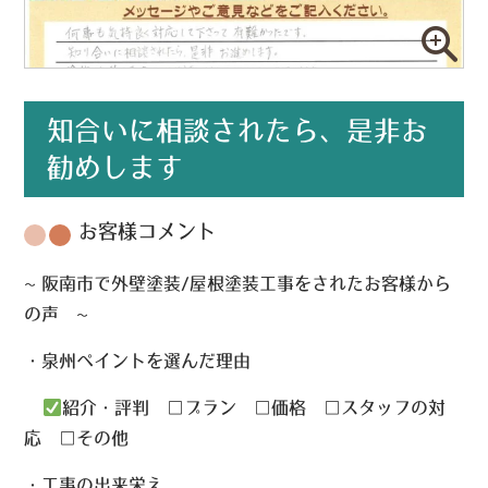
知合いに相談されたら、是非お
勧めします
お客様コメント
~ 阪南市で外壁塗装/屋根塗装工事をされたお客様から
の声
・泉州ペイントを選んだ理由
紹介・評判
□
プラン
□
価格
□
スタッフの対
応
□
その他
・工事の出来栄え