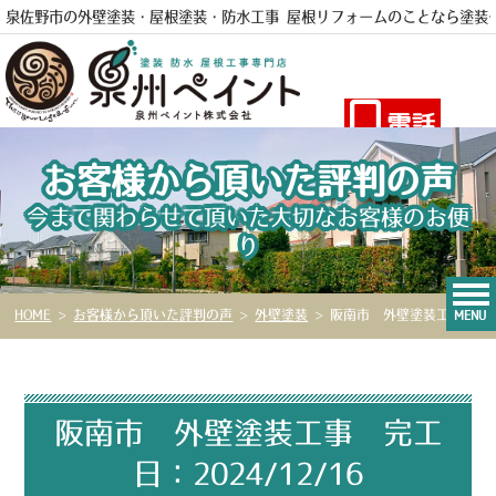
泉佐野市の外壁塗装・屋根塗装・防水工事 屋根リフォームのことなら
塗装
電話
お客様から頂いた評判の声
今まで関わらせて頂いた大切なお客様のお便
り
HOME
>
お客様から頂いた評判の声
>
外壁塗装
>
阪南市 外壁塗装工事 完工日：2024/12/16
MENU
阪南市 外壁塗装工事 完工
日：2024/12/16