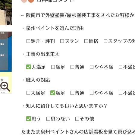
お客様コメント
~ 阪南市で外壁塗装/屋根塗装工事をされたお客様
・泉州ペイントを選んだ理由
□
紹介・評判
□
プラン
□
価格
□
スタッフ
・工事の出来栄え
大満足
□
満足
□
普通
□
やや不満
□
不満
・職人の対応
□
大満足
満足
□
普通
□
やや不満
□
不満
・知人に紹介しても良いと思いますか？
思う
□
思わない
□
その他
たまたま泉州ペイントさんの店舗看板を見て飛び込