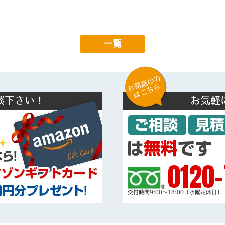
一覧
お電話の方
はこちら
談下さい！
お気軽
0120-
受付時間9:00～18:00（水曜定休日）