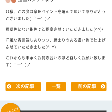
Ｏ様、この度は泉州ペイントを選んで頂いてありがとう
ございました( ｀ー´)ノ
標準色にない紺色でご提案させていただきました(^^)/
洋風な雰囲気もありつつ、締まりのある濃い色で仕上げ
させていただきました(^_^)
これからも末永くお付き合いのほど宜しくお願い致しま
す( ｀ー´)ノ
次の記事
一覧
前の記事
ネットの方