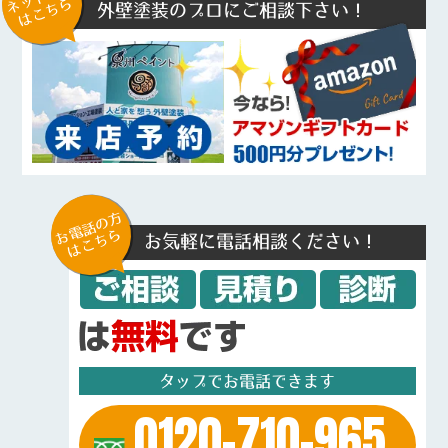
はこちら
外壁塗装のプロにご相談下さい！
お電話の方
はこちら
お気軽に電話相談ください！
タップでお電話できます
0120-710-965