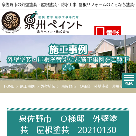
泉佐野市の外壁塗装・屋根塗装・防水工事 屋根リフォームのことなら
塗装
電話
施工事例
外壁塗装・屋根塗替えなど施工事例をご覧下
さい
MENU
HOME
>
施工事例
>
外壁塗装
>
泉佐野市 Ｏ様邸 外壁塗装 屋根塗装 20210130
泉佐野市 Ｏ様邸 外壁塗
装 屋根塗装 20210130