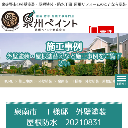
泉佐野市の外壁塗装・屋根塗装・防水工事 屋根リフォームのことなら
塗装
電話
施工事例
外壁塗装・屋根塗替えなど施工事例をご覧下
さい
HOME
>
施工事例
>
外壁塗装
>
泉南市 Ｉ様邸 外壁塗装 屋根防水 20210831
MENU
泉南市 Ｉ様邸 外壁塗装
屋根防水 20210831