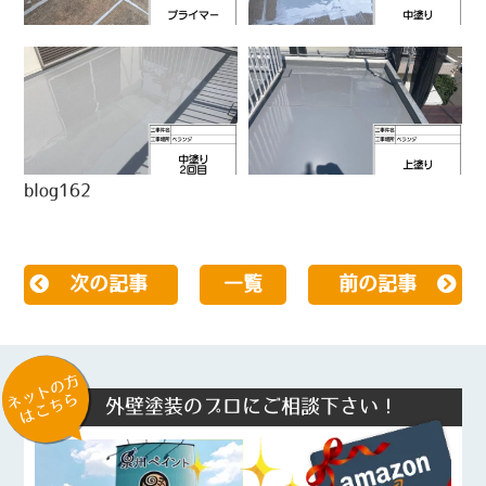
blog162
次の記事
一覧
前の記事
ネットの方
はこちら
外壁塗装のプロにご相談下さい！