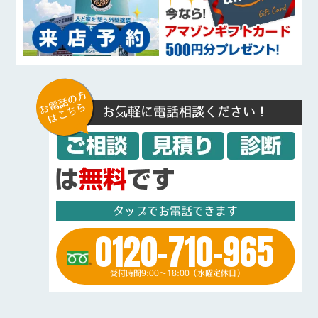
お電話の方
はこちら
お気軽に電話相談ください！
タップでお電話できます
0120-710-965
受付時間9:00～18:00（水曜定休日）