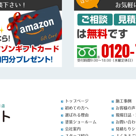
談下さい！
お気軽
0120-
受付時間9:00～18:00（水曜定休日）
トップページ
施工事例
初めての方へ
お客様の声
選ばれる理由
現場日誌・
塗装ショールーム
お問い合わ
会社案内
見積もりシ
スタッフ紹介
よくあるご