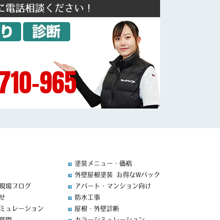
に電話相談ください！
710-965
塗装メニュー・価格
外壁屋根塗装 お得なWパック
現場ブログ
アパート・マンション向け
せ
防水工事
ミュレーション
屋根・外壁診断
質問
カラーシミュレーション