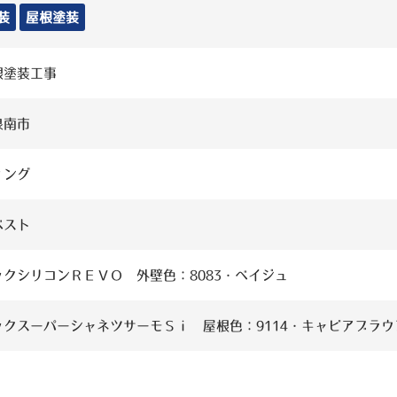
装
屋根塗装
根塗装工事
泉南市
ィング
ベスト
ックシリコンＲＥＶＯ 外壁色：8083・ベイジュ
ックスーパーシャネツサーモＳｉ 屋根色：9114・キャビアブラウ