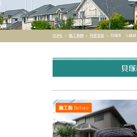
HOME
>
施工事例
>
外壁塗装
>
貝塚市 Ｓ様邸 
貝塚
施工前
Before