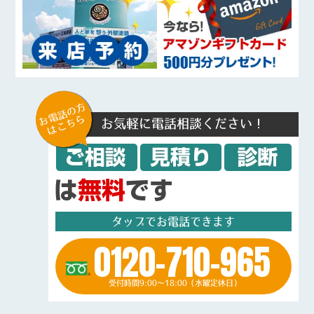
お電話の方
はこちら
お気軽に電話相談ください！
タップでお電話できます
0120-710-965
受付時間9:00～18:00（水曜定休日）