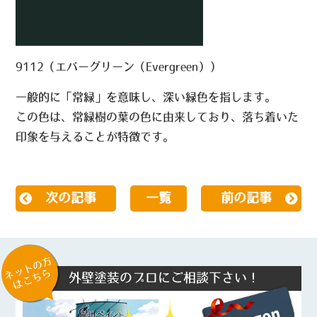
9112（エバーグリーン（Evergreen））
一般的に「常緑」を意味し、深い緑色を指します。
この色は、常緑樹の葉の色に由来しており、落ち着いた
印象を与えることが特徴です。
次の記事
一覧
前の記事
ネットの方
はこちら
外壁塗装のプロにご相談下さい！