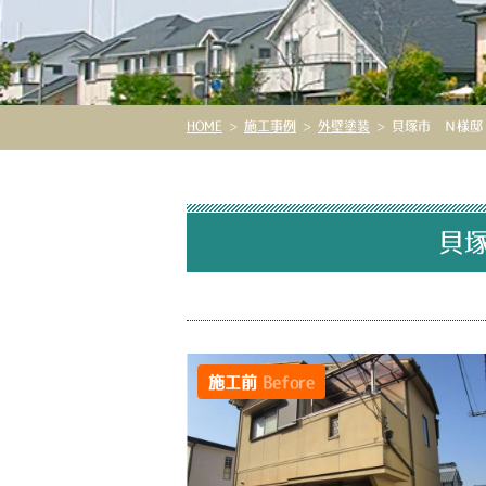
HOME
>
施工事例
>
外壁塗装
>
貝塚市 Ｎ様邸 
貝塚
施工前
Before