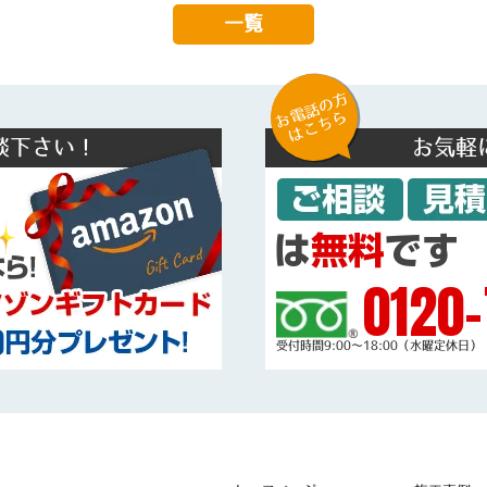
一覧
お電話の方
はこちら
談下さい！
お気軽
0120-
受付時間9:00～18:00（水曜定休日）