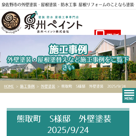
泉佐野市の外壁塗装・屋根塗装・防水工事 屋根リフォームのことなら
塗装
電話
施工事例
外壁塗装・屋根塗替えなど施工事例をご覧下
さい
HOME
>
施工事例
>
外壁塗装
>
熊取町 S様邸 外壁塗装 2025/9/24
MENU
熊取町 S様邸 外壁塗装
2025/9/24