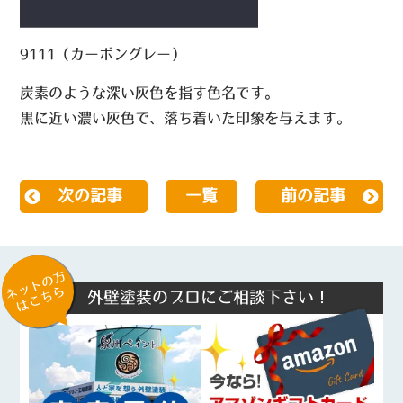
9111（カーボングレー）
炭素のような深い灰色を指す色名です。
黒に近い濃い灰色で、落ち着いた印象を与えます。
次の記事
一覧
前の記事
ネットの方
はこちら
外壁塗装のプロにご相談下さい！