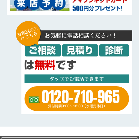
お電話の方
はこちら
お気軽に電話相談ください！
タップでお電話できます
0120-710-965
受付時間9:00～18:00（水曜定休日）