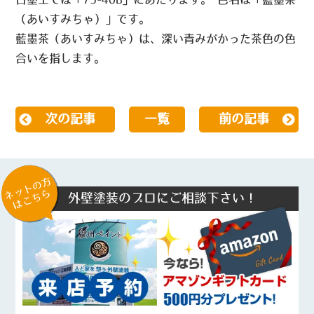
（あいすみちゃ）」です。
藍墨茶（あいすみちゃ）は、深い青みがかった茶色の色
合いを指します。
次の記事
一覧
前の記事
ネットの方
はこちら
外壁塗装のプロにご相談下さい！