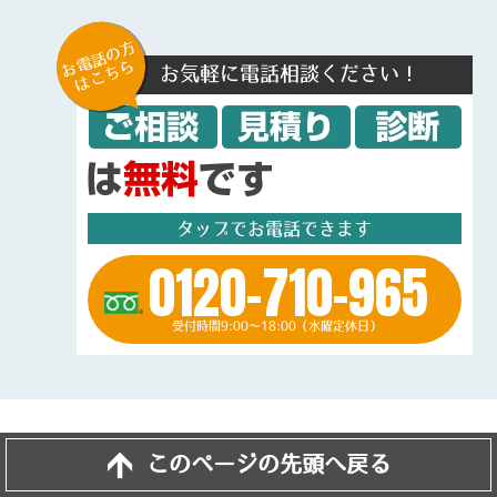
お電話の方
はこちら
お気軽に電話相談ください！
タップでお電話できます
0120-710-965
受付時間9:00～18:00（水曜定休日）
このページの先頭へ戻る