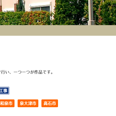
で行い、一つ一つが作品です。
工事
和泉市
泉大津市
高石市