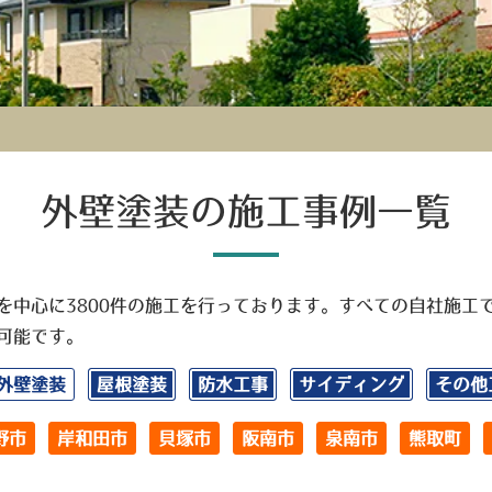
外壁塗装の施工事例一覧
を中心に3800件の施工を行っております。すべての自社施工
可能です。
外壁塗装
屋根塗装
防水工事
サイディング
その他
野市
岸和田市
貝塚市
阪南市
泉南市
熊取町