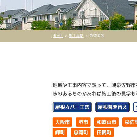
HOME
>
施工事例
>
外壁塗装
地域や工事内容で絞って、興泉佐野市
味のあるものがあれば施工後の見学も
屋根カバー工法
屋根葺き替え
大阪市
堺市
和歌山市
泉佐
岬町
忠岡町
田尻町