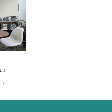
六ビル
051