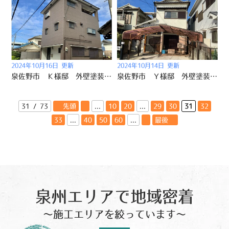
2024年10月16日 更新
2024年10月14日 更新
泉佐野市 Ｋ様邸 外壁塗装屋根塗装 2024/10/5
泉佐野市 Ｙ様邸 外壁塗装 2024/10/5
31 / 73
« 先頭
«
...
10
20
...
29
30
31
32
33
...
40
50
60
...
»
最後 »
泉州エリアで地域密着
～施工エリアを絞っています～