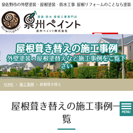
泉佐野市の外壁塗装・屋根塗装・防水工事 屋根リフォームのことなら
塗装
電話
屋根葺き替えの施工事例
外壁塗装・屋根塗替えなど施工事例をご覧下
さい
HOME
>
施工事例
>
屋根葺き替え
屋根葺き替えの施工事例一
MENU
覧