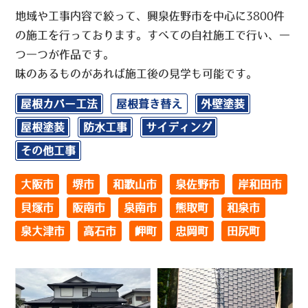
地域や工事内容で絞って、興泉佐野市を中心に3800件
の施工を行っております。すべての自社施工で行い、一
つ一つが作品です。
味のあるものがあれば施工後の見学も可能です。
屋根カバー工法
屋根葺き替え
外壁塗装
屋根塗装
防水工事
サイディング
その他工事
大阪市
堺市
和歌山市
泉佐野市
岸和田市
貝塚市
阪南市
泉南市
熊取町
和泉市
泉大津市
高石市
岬町
忠岡町
田尻町