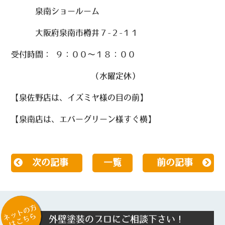
泉南ショールーム
大阪府泉南市樽井７-２-１１
受付時間： ９：００～１８：００
（水曜定休）
【泉佐野店は、イズミヤ様の目の前】
【泉南店は、エバーグリーン様すぐ横】
次の記事
一覧
前の記事
ネットの方
はこちら
外壁塗装のプロにご相談下さい！