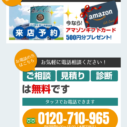
お電話の方
はこちら
お気軽に電話相談ください！
タップでお電話できます
0120-710-965
受付時間9:00～18:00（水曜定休日）