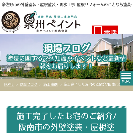
泉佐野市の外壁塗装・屋根塗装・防水工事 屋根リフォームのことなら
塗装
電話
現場ブログ
塗装に関するマメ知識やイベントなど最新情
報をお届けします！
MENU
HOME
>
現場ブログ
>
施工事例
>
施工完了したお宅のご紹介/阪南市の外壁塗装・屋根塗装 泉州ペイント№18
施工完了したお宅のご紹介/
阪南市の外壁塗装・屋根塗