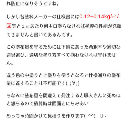
れ防止になりそうですね。
0.12~0.14kg/㎡/
しかし各塗料メーカーの仕様書には
回
等と
１㎡
あたり何キロ塗らなければ塗膜の性能が発揮
できませんと書いてあるんです。
この塗布量を守るためには下地にあった希釈率や適切な
道具選び、適切な塗り方すべて揃わなければ守れませ
ん。
違う色の中塗りと上塗りを使うとなると仕様通りの塗布
量に達することは不可能です( ;∀;)
ちなみに塗布量を間違えて発注すると職人さんに死ぬほ
ど怒らるので積算時は図面とにらみあい
めっちゃ時間かけて見積りを作ります( ^^) _U~~