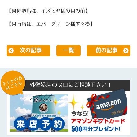
【泉佐野店は、イズミヤ様の目の前】
【泉南店は、エバーグリーン様すぐ横】
次の記事
一覧
前の記事
ネットの方
はこちら
外壁塗装のプロにご相談下さい！