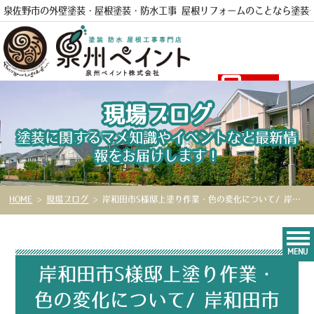
泉佐野市の外壁塗装・屋根塗装・防水工事 屋根リフォームのことなら
塗装
電話
現場ブログ
塗装に関するマメ知識やイベントなど最新情
報をお届けします！
HOME
>
現場ブログ
>
岸和田市S様邸上塗り作業・色の変化について/ 岸和田市の外壁塗装・屋根塗装 泉州ペイント№20
MENU
岸和田市S様邸上塗り作業・
色の変化について/ 岸和田市