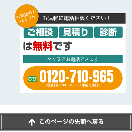
お電話の方
はこちら
お気軽に電話相談ください！
タップでお電話できます
0120-710-965
受付時間9:00～18:00（水曜定休日）
このページの先頭へ戻る