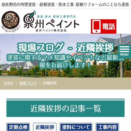
泉佐野市の外壁塗装・屋根塗装・防水工事 屋根リフォームのことなら
塗装
電話
現場ブログ - 近隣挨拶
MENU
塗装に関するマメ知識やイベントなど最新情
報をお届けします！
HOME
>
現場ブログ
>
近隣挨拶
近隣挨拶の記事一覧
定期点検
近隣挨拶
塗料について
工事内容