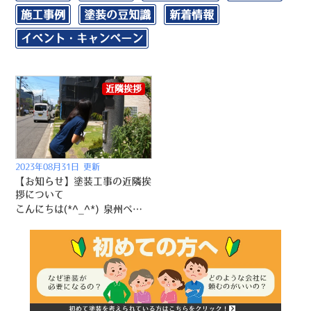
施工事例
塗装の豆知識
新着情報
イベント・キャンペーン
近隣挨拶
2023年08月31日 更新
【お知らせ】塗装工事の近隣挨
拶について
こんにちは(*^_^*) 泉州ペイントの桶谷です！ 今回は、塗装工事に関する近隣挨拶についてお話ししたいと思います！ 塗装工事は、建物の外観を美しく保つために欠かせないメンテナンスですが、 その工事中には騒音や塗料の匂いなど、近隣の方々にとっては少なからず影響があるかもしれません。 そこで私たちが塗装工事を行う際には近隣の方々への挨拶を大切にしています！ ご挨拶に伺った際には、工事のスケジュールや騒音などに関するご理解をいただくことができ、 工事期間中のトラブルも回避できることが出来ます。 周辺の方々にも安心して過ごしていただけるよう、全力で取り組んでいきたいと思います。 今後も、お客様のお家をより美しく、快適な住環境にするために、近隣挨拶は大切な 発信力となる事を忘れずに取り組んで参ります(๑•̀ㅂ•́)و✧ ・・・・・・・・・・・・・・・・・・・・・・・・・・・・ こちら お見積相談も実施中 こちら 外壁塗装・屋根塗装・防水工事専門店 泉州ペイント株式会社 住所：泉佐野ショールーム 大阪府泉佐野市市場西３丁目５-１０ 泉南ショールーム 大阪府泉南市樽井７-２-１１