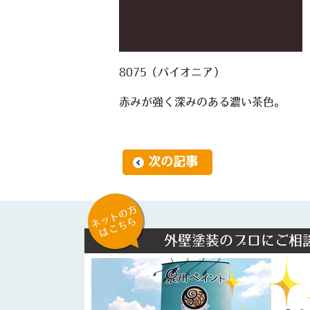
8075（パイオニア）
赤みが強く深みのある濃い茶色。
次の記事
ネットの方
はこちら
外壁塗装のプロにご相