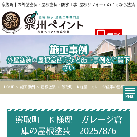
泉佐野市の外壁塗装・屋根塗装・防水工事 屋根リフォームのことなら
塗装
電話
施工事例
外壁塗装・屋根塗替えなど施工事例をご覧下
さい
HOME
>
施工事例
>
屋根塗装
>
熊取町 Ｋ様邸 ガレージ倉庫の屋根塗装 2025/8/6
MENU
熊取町 Ｋ様邸 ガレージ倉
庫の屋根塗装 2025/8/6