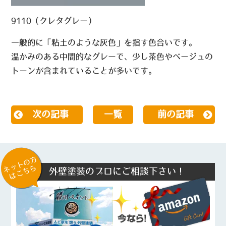
9110（クレタグレー）
一般的に「粘土のような灰色」を指す色合いです。
温かみのある中間的なグレーで、少し茶色やベージュの
トーンが含まれていることが多いです。
次の記事
一覧
前の記事
ネットの方
はこちら
外壁塗装のプロにご相談下さい！