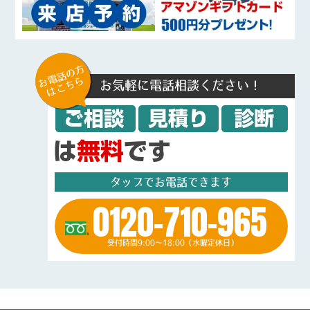
お電話の方
はこちら
お気軽に電話相談ください！
タップでお電話できます
0120-710-965
受付時間9:00～18:00（水曜定休日）